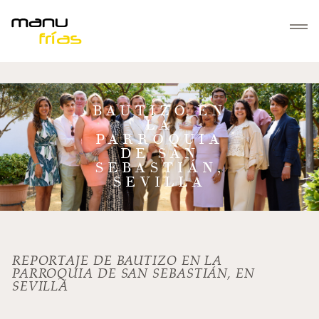
INICIO
BAUTIZO EN
LA
SERVICIOS
PARROQUIA
Bautizos
DE SAN
SEBASTIÁN,
GALERÍAS
Familias
SEVILLA
Mascotas
SOBRE MANUFRÍAS
Parejas
Embarazos
CONTACTO
REPORTAJE DE BAUTIZO EN LA
Comuniones
PARROQUIA DE SAN SEBASTIÁN, EN
SEVILLA
Navidad
Regala Fotografía