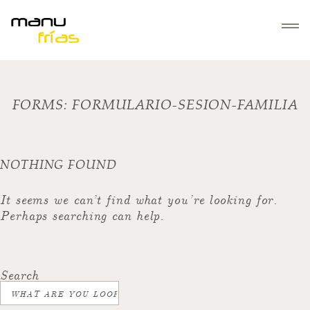
INICIO
FORMS:
FORMULARIO-SESION-FAMILIA
SERVICIOS
Bautizos
NOTHING FOUND
GALERÍAS
Familias
Mascotas
It seems we can’t find what you’re looking for.
SOBRE MANUFRÍAS
Perhaps searching can help.
Parejas
Embarazos
CONTACTO
Comuniones
Search
Navidad
Regala Fotografía