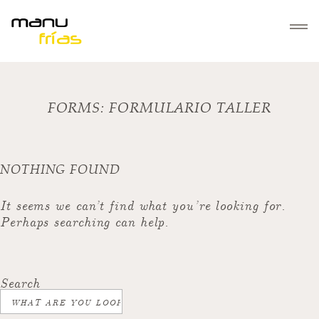
INICIO
FORMS:
FORMULARIO TALLER
SERVICIOS
Bautizos
NOTHING FOUND
GALERÍAS
Familias
Mascotas
It seems we can’t find what you’re looking for.
SOBRE MANUFRÍAS
Perhaps searching can help.
Parejas
Embarazos
CONTACTO
Comuniones
Search
Navidad
Regala Fotografía