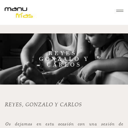
INICIO
REYES,
SERVICIOS
GONZALO Y
Bautizos
CARLOS
GALERÍAS
Familias
Mascotas
SOBRE MANUFRÍAS
Parejas
Embarazos
CONTACTO
REYES, GONZALO Y CARLOS
Comuniones
Navidad
Os dejamos en esta ocasión con una sesión de
Regala Fotografía